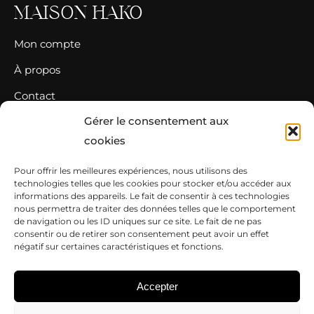
MAISON HAKO
Mon compte
À propos
Contact
Gérer le consentement aux
CONTACT
cookies
Pour offrir les meilleures expériences, nous utilisons des
06 59 96 74 94‬
technologies telles que les cookies pour stocker et/ou accéder aux
contact@maisonhako.com
informations des appareils. Le fait de consentir à ces technologies
nous permettra de traiter des données telles que le comportement
maisonhako
de navigation ou les ID uniques sur ce site. Le fait de ne pas
consentir ou de retirer son consentement peut avoir un effet
négatif sur certaines caractéristiques et fonctions.
Accepter
[currency_switcher]