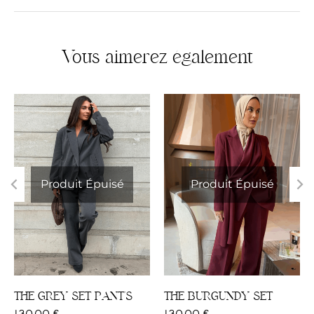
Vous aimerez également
Produit Épuisé
Produit Épuisé
XS/S
M/L
L/XL
XS/S
S/M
L/XL
THE GREY SET PANT'S
THE BURGUNDY SET
130,00
€
130,00
€