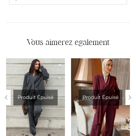
Vous aimerez également
Produit Épuisé
Produit Épuisé
XS/S
M/L
L/XL
XS/S
S/M
L/XL