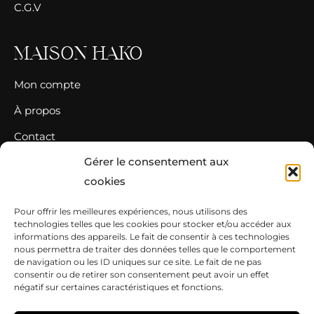
C.G.V
MAISON HAKO
Mon compte
À propos
Contact
Gérer le consentement aux
CONTACT
cookies
Pour offrir les meilleures expériences, nous utilisons des
06 59 96 74 94‬
technologies telles que les cookies pour stocker et/ou accéder aux
contact@maisonhako.com
informations des appareils. Le fait de consentir à ces technologies
nous permettra de traiter des données telles que le comportement
maisonhako
de navigation ou les ID uniques sur ce site. Le fait de ne pas
consentir ou de retirer son consentement peut avoir un effet
négatif sur certaines caractéristiques et fonctions.