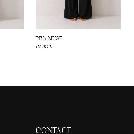
dré
Noir
Marron
Rose poudré
Kaki
Burgundy
S/M
M/L
L/XL
RIVA MUSE
79,00
€
CONTACT