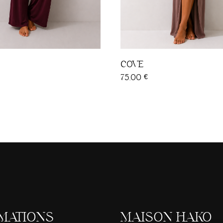
arron
Rose poudré
Noir
Marron
Rose pou
urgundy
Kaki
Burgundy
/L
L/XL
S/M
M/L
L/XL
COVE
75,00
€
MATIONS
MAISON HAKO