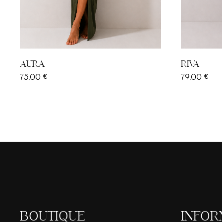
Noir
M
Noir
Kaki
B
S/M
M/L
L/XL
S/M
M
AURA
RIVA
75,00
€
79,00
€
BOUTIQUE
INFOR