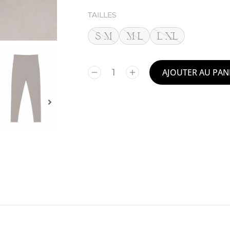
TAILLES
S/M
M/L
L/XL
AJOUTER AU PAN
Alternative: